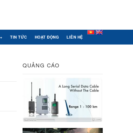
+
TIN TỨC
HOẠT ĐỘNG
LIÊN HỆ
QUẢNG CÁO